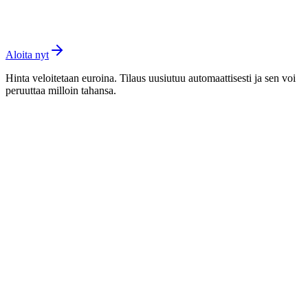
Vakaampi tuki pitkäaikaisen hoivan suunnittelussa
Henkilökohtainen kotihoidon opas (pyynnöstä)
Aloita nyt
Hinta veloitetaan euroina. Tilaus uusiutuu automaattisesti ja sen voi
peruuttaa milloin tahansa.