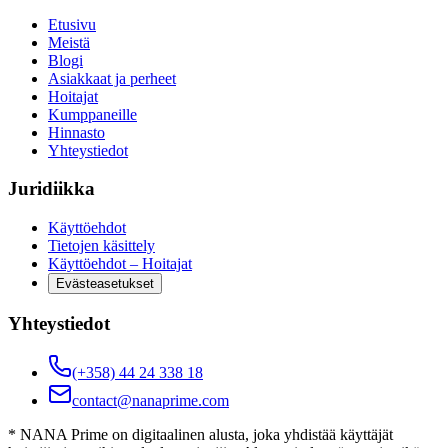
Etusivu
Meistä
Blogi
Asiakkaat ja perheet
Hoitajat
Kumppaneille
Hinnasto
Yhteystiedot
Juridiikka
Käyttöehdot
Tietojen käsittely
Käyttöehdot – Hoitajat
Evästeasetukset
Yhteystiedot
(+358) 44 24 338 18
contact@nanaprime.com
* NANA Prime on digitaalinen alusta, joka yhdistää käyttäjät