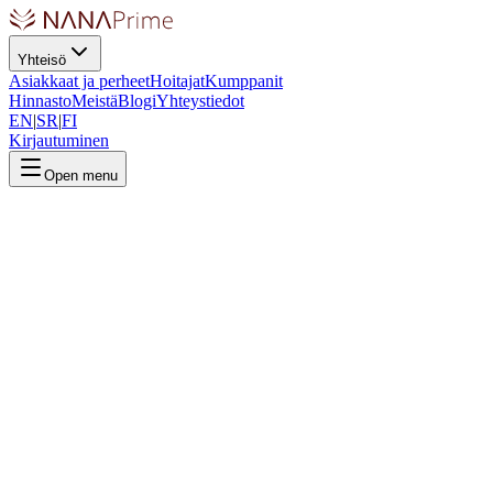
Yhteisö
Asiakkaat ja perheet
Hoitajat
Kumppanit
Hinnasto
Meistä
Blogi
Yhteystiedot
EN
|
SR
|
FI
Kirjautuminen
Open menu