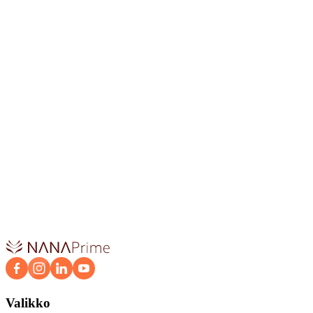
usein kysytyt kysymykset
Missä valuutassa maksu suoritetaan NANA Prime -alustalla?
Onko maksaminen NANA Prime -alustalla turvallista?
Milloin tilaus aktivoituu?
Voinko peruuttaa tilaukseni milloin tahansa?
Mitä tapahtuu tilauskauden päättyessä?
Valikko