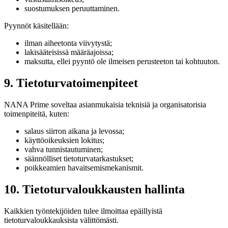
suostumuksen peruuttaminen.
Pyynnöt käsitellään:
ilman aiheetonta viivytystä;
lakisääteisissä määräajoissa;
maksutta, ellei pyyntö ole ilmeisen perusteeton tai kohtuuton.
9. Tietoturvatoimenpiteet
NANA Prime soveltaa asianmukaisia teknisiä ja organisatorisia
toimenpiteitä, kuten:
salaus siirron aikana ja levossa;
käyttöoikeuksien lokitus;
vahva tunnistautuminen;
säännölliset tietoturvatarkastukset;
poikkeamien havaitsemismekanismit.
10. Tietoturvaloukkausten hallinta
Kaikkien työntekijöiden tulee ilmoittaa epäillyistä
tietoturvaloukkauksista välittömästi.