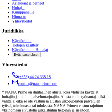
Asiakkaat ja perheet
Hoitajat
Kumppaneille
Hinnasto
Yhteystiedot
Juridiikka
Käyttöehdot
Tietojen käsittely
Käyttöehdot – Hoitajat
Evästeasetukset
Yhteystiedot
(+358) 44 24 338 18
contact@nanaprime.com
* NANA Prime on digitaalinen alusta, joka yhdistää käyttäjät
hoitajiin ja muihin palveluntarjoajiin. Alusta ei ole työnantaja eikä
välittäjä, eikä se ole vastuussa alustan ulkopuolisten palvelujen
työstä, toiminnasta tai tuloksista. NANA Primen vastuu rajoittuu
yksinomaan sivustolla julkaistuihin tietoihin ja sisältöön.