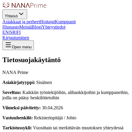
Yhteisö
Asiakkaat ja perheet
Hoitajat
Kumppanit
Hinnasto
Meistä
Blogi
Yhteystiedot
EN
|
SR
|
FI
Kirjautuminen
Open menu
Tietosuojakäytäntö
NANA Prime
Asiakirjatyyppi:
Sisäinen
Soveltuu:
Kaikkiin työntekijöihin, alihankkijoihin ja kumppaneihin,
joilla on pääsy henkilötietoihin
Viimeksi päivitetty:
30.04.2026
Vastuuhenkilö:
Rekisterinpitäjä / Johto
Tarkistussykli:
Vuosittain tai merkittävän muutoksen yhteydessä