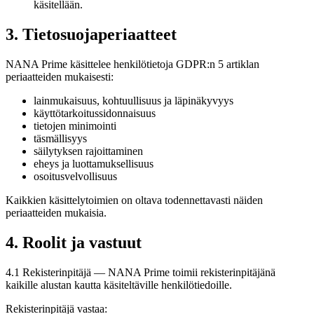
käsitellään.
3. Tietosuojaperiaatteet
NANA Prime käsittelee henkilötietoja GDPR:n 5 artiklan
periaatteiden mukaisesti:
lainmukaisuus, kohtuullisuus ja läpinäkyvyys
käyttötarkoitussidonnaisuus
tietojen minimointi
täsmällisyys
säilytyksen rajoittaminen
eheys ja luottamuksellisuus
osoitusvelvollisuus
Kaikkien käsittelytoimien on oltava todennettavasti näiden
periaatteiden mukaisia.
4. Roolit ja vastuut
4.1 Rekisterinpitäjä — NANA Prime toimii rekisterinpitäjänä
kaikille alustan kautta käsiteltäville henkilötiedoille.
Rekisterinpitäjä vastaa: