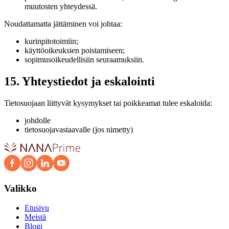
muutosten yhteydessä.
Noudattamatta jättäminen voi johtaa:
kurinpitotoimiin;
käyttöoikeuksien poistamiseen;
sopimusoikeudellisiin seuraamuksiin.
15. Yhteystiedot ja eskalointi
Tietosuojaan liittyvät kysymykset tai poikkeamat tulee eskaloida:
johdolle
tietosuojavastaavalle (jos nimetty)
Valikko
Etusivu
Meistä
Blogi