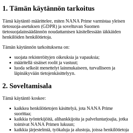
1. Tämän käytännön tarkoitus
Tämä käytäntö määrittelee, miten NANA Prime varmistaa yleisen
tietosuoja-asetuksen (GDPR) ja soveltuvan Suomen
tietosuojalainsäädännön noudattamisen käsitellessään iäkkäiden
henkilöiden henkilötietoja.
Tämän käytännön tarkoituksena on:
suojata rekisteröityjen oikeuksia ja vapauksia;
määritellä sisäiset roolit ja vastuut;
luoda selkeät menettelyt lainmukaiseen, turvalliseen ja
läpinäkyvään tietojenkäsittelyyn.
2. Soveltamisala
Tämä käytäntö koskee:
kaikkea henkilötietojen käsittelyä, jota NANA Prime
suorittaa;
kaikkia työntekijöitä, alihankkijoita ja palveluntarjoajia, jotka
toimivat NANA Primen lukuun;
kaikkia järjestelmiä, työkaluja ja alustoja, joissa henkilötietoja