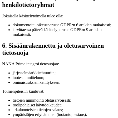
henkilötietoryhmät
Jokaisella käsittelytoimella tulee olla:
dokumentoitu oikeusperuste GDPR:n 6 artiklan mukaisesti;
tarvittaessa pätevä käsittelyperuste GDPR:n 9 artiklan
mukaisesti.
6. Sisäänrakennettu ja oletusarvoinen
tietosuoja
NANA Prime integroi tietosuojan:
järjestelmäarkkitehtuuriin;
tuotesuunnitteluun;
ominaisuuksien kehitykseen.
Toimenpiteisiin kuuluvat:
tietojen minimointi oletusarvoisesti;
roolipohjaiset käyttöoikeudet;
arkaluonteisten tietojen salaus;
ympäristöjen eriyttäminen (tuotanto, testaus).