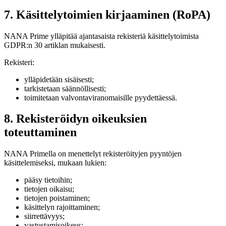
7. Käsittelytoimien kirjaaminen (RoPA)
NANA Prime ylläpitää ajantasaista rekisteriä käsittelytoimista
GDPR:n 30 artiklan mukaisesti.
Rekisteri:
ylläpidetään sisäisesti;
tarkistetaan säännöllisesti;
toimitetaan valvontaviranomaisille pyydettäessä.
8. Rekisteröidyn oikeuksien
toteuttaminen
NANA Primella on menettelyt rekisteröityjen pyyntöjen
käsittelemiseksi, mukaan lukien:
pääsy tietoihin;
tietojen oikaisu;
tietojen poistaminen;
käsittelyn rajoittaminen;
siirrettävyys;
vastustamisoikeus;